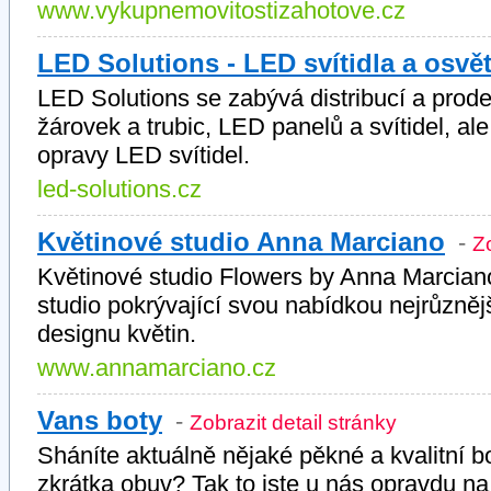
www.vykupnemovitostizahotove.cz
LED Solutions - LED svítidla a osvět
LED Solutions se zabývá distribucí a pro
žárovek a trubic, LED panelů a svítidel, a
opravy LED svítidel.
led-solutions.cz
Květinové studio Anna Marciano
-
Zo
Květinové studio Flowers by Anna Marciano j
studio pokrývající svou nabídkou nejrůzněj
designu květin.
www.annamarciano.cz
Vans boty
-
Zobrazit detail stránky
Sháníte aktuálně nějaké pěkné a kvalitní b
zkrátka obuv? Tak to jste u nás opravdu na