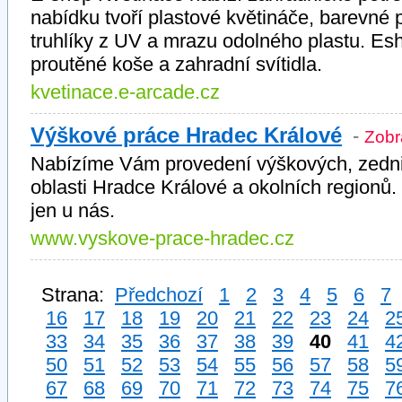
nabídku tvoří plastové květináče, barevné 
truhlíky z UV a mrazu odolného plastu. Esho
proutěné koše a zahradní svítidla.
kvetinace.e-arcade.cz
Výškové práce Hradec Králové
-
Zobra
Nabízíme Vám provedení výškových, zedni
oblasti Hradce Králové a okolních regionů.
jen u nás.
www.vyskove-prace-hradec.cz
Strana:
Předchozí
1
2
3
4
5
6
7
16
17
18
19
20
21
22
23
24
2
33
34
35
36
37
38
39
40
41
4
50
51
52
53
54
55
56
57
58
5
67
68
69
70
71
72
73
74
75
7