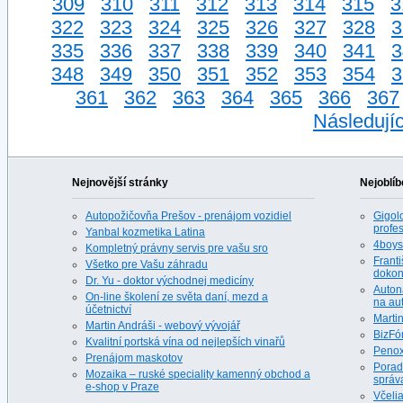
309
310
311
312
313
314
315
3
322
323
324
325
326
327
328
3
335
336
337
338
339
340
341
3
348
349
350
351
352
353
354
3
361
362
363
364
365
366
367
Následujíc
Nejnovější stránky
Nejoblíb
Autopožičovňa Prešov - prenájom vozidiel
Gigolo
profes
Yanbal kozmetika Latina
4boys.
Kompletný právny servis pre vašu sro
Franti
Všetko pre Vašu záhradu
dokona
Dr. Yu - doktor východnej medicíny
Auton
On-line školení ze světa daní, mezd a
na au
účetnictví
Martin
Martin Andráši - webový vývojář
BizFó
Kvalitní portská vína od nejlepších vinařů
Penox
Prenájom maskotov
Porad
Mozaika – ruské speciality kamenný obchod a
správ
e-shop v Praze
Včeli