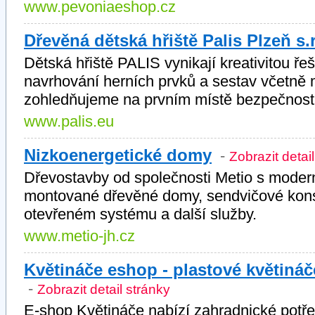
www.pevoniaeshop.cz
Dřevěná dětská hřiště Palis Plzeň s.r
Dětská hřiště PALIS vynikají kreativitou řeš
navrhování herních prvků a sestav včetně 
zohledňujeme na prvním místě bezpečnost 
www.palis.eu
Nizkoenergetické domy
-
Zobrazit detai
Dřevostavby od společnosti Metio s moder
montované dřevěné domy, sendvičové kons
otevřeném systému a další služby.
www.metio-jh.cz
Květináče eshop - plastové květináče
-
Zobrazit detail stránky
E-shop Květináče nabízí zahradnické potře