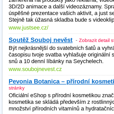
3D/2D animace a další videozáznamy. Spr
úspěšné prezentace vašich aktivit, a just s
Stejně tak úžasná skladba bude s videokli
www.justsee.cz/
Soutěž Souboj nevěst
-
Zobrazit detail 
Být nejkrásnější do svatebních šatů a vyh
časopisu tvoje svatba vyhlašuje originální
snů a 10 denní líbánky na Seychelech.
www.soubojnevest.cz
Pevonia Botanica – přírodní kosmeti
stránky
Oficiální eShop s přírodní kosmetikou zna
kosmetika se skládá především z rostlinnýc
množství přírodních vitamínů a hydratačníc