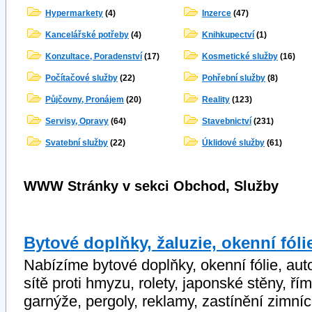
Hypermarkety
(4)
Inzerce
(47)
Kancelářské potřeby
(4)
Knihkupectví
(1)
Konzultace, Poradenství
(17)
Kosmetické služby
(16)
Počítačové služby
(22)
Pohřební služby
(8)
Půjčovny, Pronájem
(20)
Reality
(123)
Servisy, Opravy
(64)
Stavebnictví
(231)
Svatební služby
(22)
Úklidové služby
(61)
WWW Stránky v sekci Obchod, Služby
Bytové doplňky, žaluzie, okenní fóli
Nabízíme bytové doplňky, okenní fólie, autof
sítě proti hmyzu, rolety, japonské stěny, ří
garnýže, pergoly, reklamy, zastínění zimní