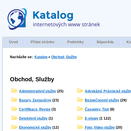
Úvod
Přidat stránku
Podmínky
Nápověda
Ko
Nacházíte se:
Katalog
»
Obchod, Služby
Obchod, Služby
Administrativní služby
(25)
Advokátní, Právnické služb
Bazary, Zastavárny
(23)
Bezpečnostní služby
(29)
Certifikace, Revize
(3)
Časopisy, Tisk
(8)
Detektivní služby
(1)
E-shopy
(1 122)
Ekonomické služby
(12)
Foto, Video služby
(20)