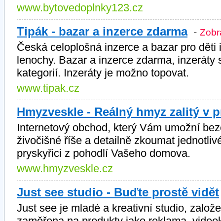
www.bytovedoplnky123.cz
Tipák - bazar a inzerce zdarma
-
Zobra
Česká celoplošná inzerce a bazar pro děti i
lenochy. Bazar a inzerce zdarma, inzeráty 
kategorií. Inzeráty je možno topovat.
www.tipak.cz
Hmyzveskle - Reálný hmyz zalitý v p
Internetový obchod, který Vám umožní bez
živočišné říše a detailně zkoumat jednotli
pryskyřici z pohodlí Vašeho domova.
www.hmyzveskle.cz
Just see studio - Buďte prostě vidět
Just see je mladé a kreativní studio, založ
zaměřena na produkty jako reklama, videokli