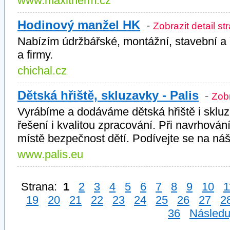
www.maxitherm.cz
Hodinový manžel HK
-
Zobrazit detail st
Nabízím údržbářské, montážní, stavební a
a firmy.
chichal.cz
Dětská hřiště, skluzavky - Palis
-
Zobr
Vyrábíme a dodáváme dětská hřiště i skluzav
řešení i kvalitou zpracování. Při navrhová
místě bezpečnost dětí. Podívejte se na ná
www.palis.eu
Strana:
1
2
3
4
5
6
7
8
9
10
1
19
20
21
22
23
24
25
26
27
2
36
Následuj