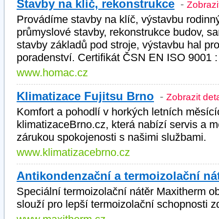
Stavby na klíč, rekonstrukce
-
Zobrazit
Provádíme stavby na klíč, výstavbu rodin
průmyslové stavby, rekonstrukce budov, s
stavby základů pod stroje, výstavbu hal pro
poradenství. Certifikát ČSN EN ISO 9001 :
www.homac.cz
Klimatizace Fujitsu Brno
-
Zobrazit deta
Komfort a pohodlí v horkých letních měsícíc
klimatizaceBrno.cz, která nabízí servis a m
zárukou spokojenosti s našimi službami.
www.klimatizacebrno.cz
Antikondenzační a termoizolační ná
Speciální termoizolační nátěr Maxitherm ob
slouží pro lepší termoizolační schopnosti z