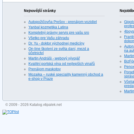
Nejnovější stránky
Nejoblíb
Autopožičovňa Prešov - prenájom vozidiel
Gigolo
profes
Yanbal kozmetika Latina
4boys.
Kompletný právny servis pre vašu sro
Franti
Všetko pre Vašu záhradu
dokona
Dr. Yu - doktor východnej medicíny
Auton
On-line školení ze světa daní, mezd a
na au
účetnictví
Martin
Martin Andráši - webový vývojář
BizFó
Kvalitní portská vína od nejlepších vinařů
Penox
Prenájom maskotov
Porad
Mozaika – ruské speciality kamenný obchod a
správ
e-shop v Praze
Včeli
predaj
Martin
© 2009 - 2026 Katalog.vtipalek.net