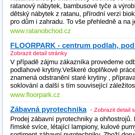
ratanový nábytek, bambusové tyče a výrob
dětský nábytek z ratanu, přírodní verzi bi
pro dům i zahradu. To vše přehledně a na 
www.ratanobchod.cz
FLOORPARK - centrum podlah, podl
Zobrazit detail stránky
V případě zájmu zákazníka provedeme od
podlahové krytiny.Veškeré doplňkové práce
znamená odstranění staré krytiny , příprav
soklování a další s tím související záležitost
www.floorpark.cz
Zábavná pyrotechnika
-
Zobrazit detail 
Prodej zábavní pyrotechniky a ohňostrojů.
římské svíce, létající lampiony, kulové pum
sortiment zábavní pyrotechniky. Zboží dor