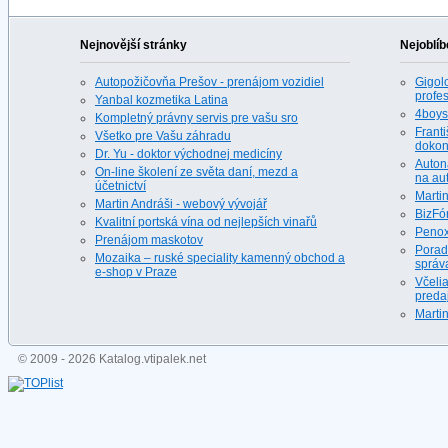
Nejnovější stránky
Nejoblíb
Autopožičovňa Prešov - prenájom vozidiel
Gigolo
profes
Yanbal kozmetika Latina
4boys.
Kompletný právny servis pre vašu sro
Franti
Všetko pre Vašu záhradu
dokona
Dr. Yu - doktor východnej medicíny
Auton
On-line školení ze světa daní, mezd a
na au
účetnictví
Martin
Martin Andráši - webový vývojář
BizFó
Kvalitní portská vína od nejlepších vinařů
Penox
Prenájom maskotov
Porad
Mozaika – ruské speciality kamenný obchod a
správ
e-shop v Praze
Včeli
predaj
Martin
© 2009 - 2026 Katalog.vtipalek.net