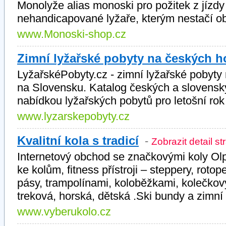
Monolyže alias monoski pro požitek z jízd
nehandicapované lyžaře, kterým nestačí o
www.Monoski-shop.cz
Zimní lyžařské pobyty na českých h
LyžařskéPobyty.cz - zimní lyžařské pobyty
na Slovensku. Katalog českých a slovenský
nabídkou lyžařských pobytů pro letošní ro
www.lyzarskepobyty.cz
Kvalitní kola s tradicí
-
Zobrazit detail st
Internetový obchod se značkovými koly Olp
ke kolům, fitness přístroji – steppery, rotop
pásy, trampolínami, koloběžkami, kolečkov
treková, horská, dětská .Ski bundy a zimní 
www.vyberukolo.cz