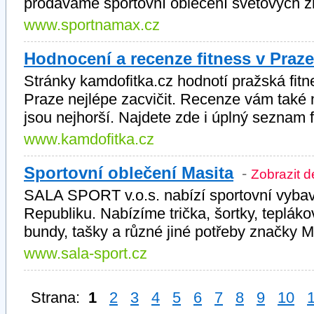
prodáváme sportovní oblečení světových zn
www.sportnamax.cz
Hodnocení a recenze fitness v Praze
Stránky kamdofitka.cz hodnotí pražská fitne
Praze nejlépe zacvičit. Recenze vám také n
jsou nejhorší. Najdete zde i úplný seznam f
www.kamdofitka.cz
Sportovní oblečení Masita
-
Zobrazit d
SALA SPORT v.o.s. nabízí sportovní vyba
Republiku. Nabízíme trička, šortky, tepláko
bundy, tašky a různé jiné potřeby značky M
www.sala-sport.cz
Strana:
1
2
3
4
5
6
7
8
9
10