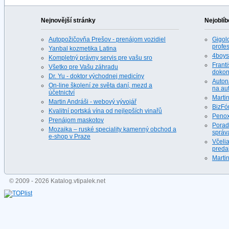
Nejnovější stránky
Nejoblíb
Autopožičovňa Prešov - prenájom vozidiel
Gigolo
profes
Yanbal kozmetika Latina
4boys.
Kompletný právny servis pre vašu sro
Franti
Všetko pre Vašu záhradu
dokona
Dr. Yu - doktor východnej medicíny
Auton
On-line školení ze světa daní, mezd a
na au
účetnictví
Martin
Martin Andráši - webový vývojář
BizFó
Kvalitní portská vína od nejlepších vinařů
Penox
Prenájom maskotov
Porad
Mozaika – ruské speciality kamenný obchod a
správ
e-shop v Praze
Včeli
predaj
Martin
© 2009 - 2026 Katalog.vtipalek.net