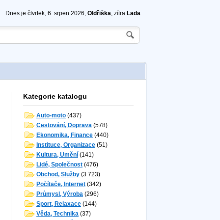
Dnes je čtvrtek, 6. srpen 2026,
Oldřiška
, zítra
Lada
Kategorie katalogu
Auto-moto
(437)
Cestování, Doprava
(578)
Ekonomika, Finance
(440)
Instituce, Organizace
(51)
Kultura, Umění
(141)
Lidé, Společnost
(476)
Obchod, Služby
(3 723)
Počítače, Internet
(342)
Průmysl, Výroba
(296)
Sport, Relaxace
(144)
Věda, Technika
(37)