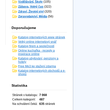
Vzdělávání, Školy
(105)
Zábava, Volný čas
(322)
Zdraví, Životní styl
(320)
Zpravodajství, Média
(56)
Doporučujeme
Katalog internetových www stránek
Velký online internetový snář
Katalog firem a společností
Online kuchařka - recepty a
inspirace online
Katalog ubytování, penziony a
hotely
Free Mp3 ke stažení zdarma
Katalog internetových obchodů a e-
shopů
Statistika
Stránek v katalogu:
7 068
Celkem kategorií:
487
Na schválení čeká:
635
stránek