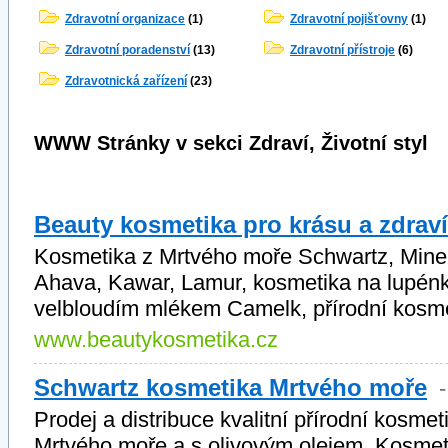
Zdravotní organizace
(1)
Zdravotní pojišťovny
(1)
Zdravotní poradenství
(13)
Zdravotní přístroje
(6)
Zdravotnická zařízení
(23)
WWW Stránky v sekci Zdraví, Životní styl
Beauty kosmetika pro krásu a zdraví
Kosmetika z Mrtvého moře Schwartz, Miner
Ahava, Kawar, Lamur, kosmetika na lupénku
velbloudím mlékem Camelk, přírodní kosmet
www.beautykosmetika.cz
Schwartz kosmetika Mrtvého moře
Prodej a distribuce kvalitní přírodní kosme
Mrtvého moře a s olivovým olejem. Kosmeti