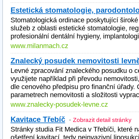
Estetická stomatologie, parodontol
Stomatologická ordinace poskytující širok
služeb z oblasti estetické stomatologie, re
profesionální dentální hygieny, implantologi
www.milanmach.cz
Znalecký posudek nemovitosti levn
Levné zpracování znaleckého posudku o ce
využijete například při převodu nemovitosti
dle cenového předpisu pro finanční úřady.
parametrech nemovitosti a složitosti vypra
www.znalecky-posudek-levne.cz
Kavitace Třebíč
-
Zobrazit detail stránky
Stránky studia Fit Medica v Třebíči, které 
ošetření kavitací, tedy neinvazivní liposukc