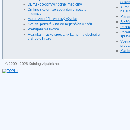
dokona
Dr. Yu - doktor východnej medicíny
Auton
On-line školení ze světa daní, mezd a
na au
účetnictví
Martin
Martin Andráši - webový vývojář
BizFó
Kvalitní portská vína od nejlepších vinařů
Penox
Prenájom maskotov
Porad
Mozaika – ruské speciality kamenný obchod a
správ
e-shop v Praze
Včeli
predaj
Martin
© 2009 - 2026 Katalog.vtipalek.net