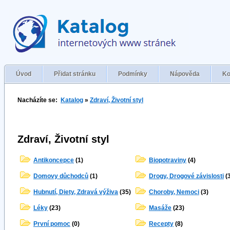
Úvod
Přidat stránku
Podmínky
Nápověda
Ko
Nacházíte se:
Katalog
»
Zdraví, Životní styl
Zdraví, Životní styl
Antikoncepce
(1)
Biopotraviny
(4)
Domovy důchodců
(1)
Drogy, Drogové závislosti
(3
Hubnutí, Diety, Zdravá výživa
(35)
Choroby, Nemoci
(3)
Léky
(23)
Masáže
(23)
První pomoc
(0)
Recepty
(8)