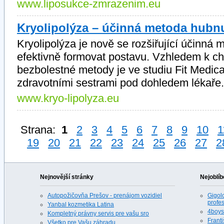
www.liposukce-zmrazenim.eu
Kryolipolýza – účinná metoda hubnu
Kryolipolýza je nově se rozšiřující účinná 
efektivně formovat postavu. Vzhledem k cha
bezbolestné metody je ve studiu Fit Medic
zdravotními sestrami pod dohledem lékaře.
www.kryo-lipolyza.eu
Strana:
1
2
3
4
5
6
7
8
9
10
1
19
20
21
22
23
24
25
26
27
2
Nejnovější stránky
Nejoblíb
Autopožičovňa Prešov - prenájom vozidiel
Gigolo
profes
Yanbal kozmetika Latina
4boys.
Kompletný právny servis pre vašu sro
Franti
Všetko pre Vašu záhradu