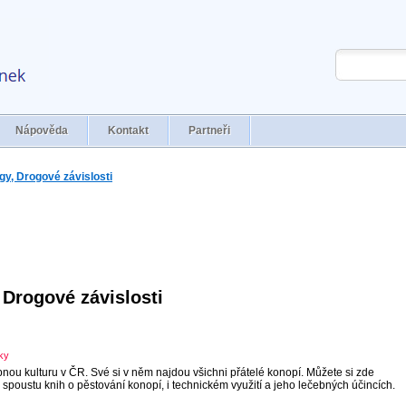
Nápověda
Kontakt
Partneři
gy, Drogové závislosti
Drogové závislosti
nky
ou kulturu v ČR. Své si v něm najdou všichni přátelé konopí. Můžete si zde
poustu knih o pěstování konopí, i technickém využití a jeho lečebných účincích.