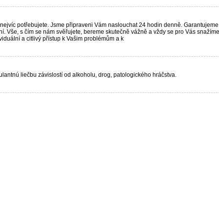
 nejvíc potřebujete. Jsme připraveni Vám naslouchat 24 hodin denně. Garantujeme
ání. Vše, s čím se nám svěřujete, bereme skutečně vážně a vždy se pro Vás snažím
viduální a citlivý přístup k Vašim problémům a k
ntnú liečbu závislostí od alkoholu, drog, patologického hráčstva.