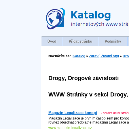
Úvod
Přidat stránku
Podmínky
Nacházíte se:
Katalog
»
Zdraví, Životní styl
»
Dro
Drogy, Drogové závislosti
WWW Stránky v sekci Drogy, 
Magazín Legalizace konopí
-
Zobrazit detail strá
Magazín Legalizace je prvním časopisem pro konopn
rovněž objednat předplatné magazínu Legalizace a s
www.magazin-legalizace.cz