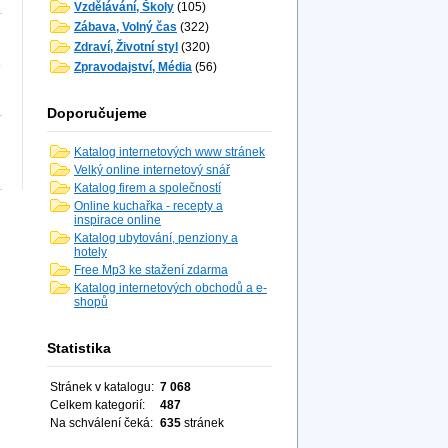
Vzdělávání, Školy
(105)
Zábava, Volný čas
(322)
Zdraví, Životní styl
(320)
e
Zpravodajství, Média
(56)
Doporučujeme
Katalog internetových www stránek
Velký online internetový snář
Katalog firem a společností
Online kuchařka - recepty a
inspirace online
Katalog ubytování, penziony a
hotely
Free Mp3 ke stažení zdarma
Katalog internetových obchodů a e-
shopů
Statistika
Stránek v katalogu:
7 068
Celkem kategorií:
487
Na schválení čeká:
635
stránek