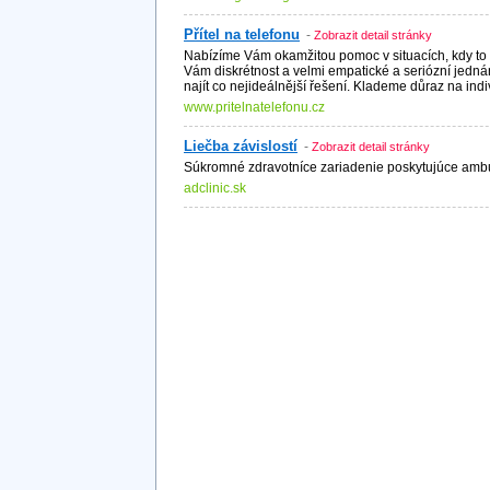
Přítel na telefonu
-
Zobrazit detail stránky
Nabízíme Vám okamžitou pomoc v situacích, kdy to
Vám diskrétnost a velmi empatické a seriózní jedn
najít co nejideálnější řešení. Klademe důraz na indi
www.pritelnatelefonu.cz
Liečba závislostí
-
Zobrazit detail stránky
Súkromné zdravotníce zariadenie poskytujúce ambula
adclinic.sk