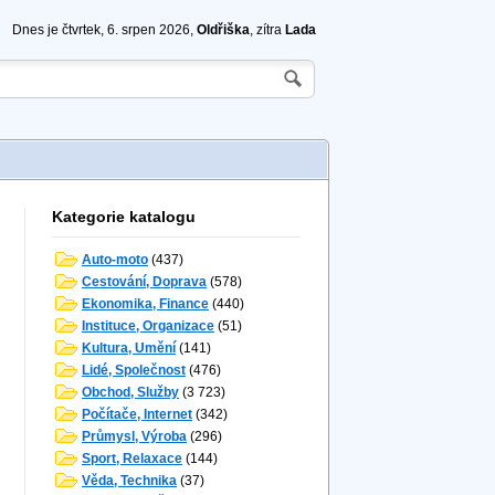
Dnes je čtvrtek, 6. srpen 2026,
Oldřiška
, zítra
Lada
Kategorie katalogu
Auto-moto
(437)
Cestování, Doprava
(578)
Ekonomika, Finance
(440)
Instituce, Organizace
(51)
Kultura, Umění
(141)
Lidé, Společnost
(476)
Obchod, Služby
(3 723)
Počítače, Internet
(342)
Průmysl, Výroba
(296)
Sport, Relaxace
(144)
Věda, Technika
(37)