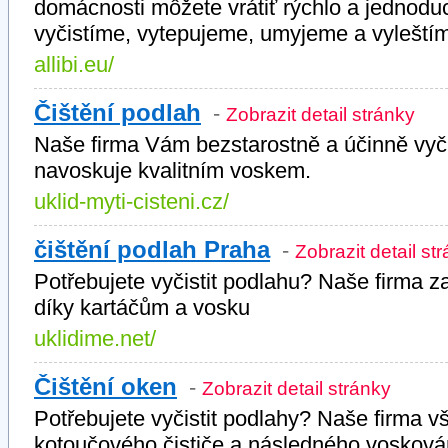
domácnosti môžete vrátiť rýchlo a jednodu
vyčistíme, vytepujeme, umyjeme a vyleštím
allibi.eu/
Čištění podlah
-
Zobrazit detail stránky
Naše firma Vám bezstarostně a účinně vyčis
navoskuje kvalitním voskem.
uklid-myti-cisteni.cz/
čištění podlah Praha
-
Zobrazit detail st
Potřebujete vyčistit podlahu? Naše firma za
díky kartáčům a vosku
uklidime.net/
Čištění oken
-
Zobrazit detail stránky
Potřebujete vyčistit podlahy? Naše firma 
kotoučového čističe a následného vosková