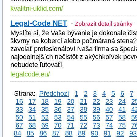
kvalitni-uklid.com/
Legal-Code NET
-
Zobrazit detail stránky
Myslíte si, že Vaše bývanie je dokonale či
škvrny na koberci alebo počmáraná stena? Z
zavolať profesionálov! Naša firma sa špeci
najodolnejších nečistôt z akýchkoľvek povr
nebudete ľutovať!
legalcode.eu/
Strana:
Předchozí
1
2
3
4
5
6
7
16
17
18
19
20
21
22
23
24
2
33
34
35
36
37
38
39
40
41
4
50
51
52
53
54
55
56
57
58
5
67
68
69
70
71
72
73
74
75
7
84
85
86
87
88
89
90
91
92
93