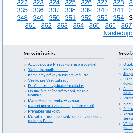
322
323
324
325
326
327
328
3
335
336
337
338
339
340
341
3
348
349
350
351
352
353
354
3
361
362
363
364
365
366
367
Následujíc
Nejnovější stránky
Nejoblíb
Autopožičovňa Prešov - prenájom vozidiel
Gigolo
profes
Yanbal kozmetika Latina
4boys.
Kompletný právny servis pre vašu sro
Franti
Všetko pre Vašu záhradu
dokona
Dr. Yu - doktor východnej medicíny
Auton
On-line školení ze světa daní, mezd a
na au
účetnictví
Martin
Martin Andráši - webový vývojář
BizFó
Kvalitní portská vína od nejlepších vinařů
Penox
Prenájom maskotov
Porad
Mozaika – ruské speciality kamenný obchod a
správ
e-shop v Praze
Včeli
predaj