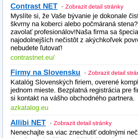
Contrast NET
-
Zobrazit detail stránky
Myslíte si, že Vaše bývanie je dokonale či
škvrny na koberci alebo počmáraná stena? Z
zavolať profesionálov!Naša firma sa špecia
najodolnejších nečistôt z akýchkoľvek povr
nebudete ľutovať!
contrastnet.eu/
Firmy na Slovensku
-
Zobrazit detail str
Katalóg Slovenských firiem, overené komp
jednom mieste. Bezplatná registrácia pre fi
si kontakt na vášho obchodného partnera.
azkatalog.eu
Allibi NET
-
Zobrazit detail stránky
Nenechajte sa viac znechutiť odolnými neči