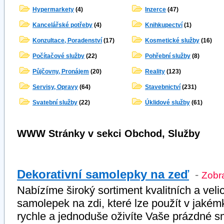
Hypermarkety
(4)
Inzerce
(47)
Kancelářské potřeby
(4)
Knihkupectví
(1)
Konzultace, Poradenství
(17)
Kosmetické služby
(16)
Počítačové služby
(22)
Pohřební služby
(8)
Půjčovny, Pronájem
(20)
Reality
(123)
Servisy, Opravy
(64)
Stavebnictví
(231)
Svatební služby
(22)
Úklidové služby
(61)
WWW Stránky v sekci Obchod, Služby
Dekorativní samolepky na zeď
-
Zobra
Nabízíme široký sortiment kvalitních a vel
samolepek na zdi, které lze použít v jaké
rychle a jednoduše oživíte Vaše prázdné s