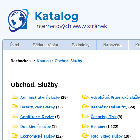
Úvod
Přidat stránku
Podmínky
Nápověda
Ko
Nacházíte se:
Katalog
»
Obchod, Služby
Obchod, Služby
Administrativní služby
(25)
Advokátní, Právnické služb
Bazary, Zastavárny
(23)
Bezpečnostní služby
(29)
Certifikace, Revize
(3)
Časopisy, Tisk
(8)
Detektivní služby
(1)
E-shopy
(1 122)
Ekonomické služby
(12)
Foto, Video služby
(20)