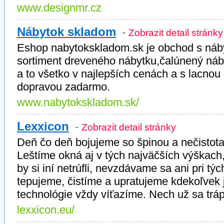
www.designmr.cz
Nábytok skladom
-
Zobrazit detail stránky
Eshop nabytokskladom.sk je obchod s náb
sortiment dreveného nábytku,čalúnený ná
a to všetko v najlepších cenách a s lacno
dopravou zadarmo.
www.nabytokskladom.sk/
Lexxicon
-
Zobrazit detail stránky
Deň čo deň bojujeme so špinou a nečistot
Leštíme okná aj v tých najväčších výškach, 
by si iní netrúfli, nevzdávame sa ani pri tý
tepujeme, čistíme a upratujeme kdekoľvek 
technológie vždy víťazíme. Nech už sa tráp
lexxicon.eu/