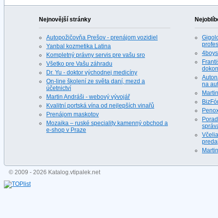
Nejnovější stránky
Nejoblíb
Autopožičovňa Prešov - prenájom vozidiel
Gigolo
profes
Yanbal kozmetika Latina
4boys.
Kompletný právny servis pre vašu sro
Franti
Všetko pre Vašu záhradu
dokona
Dr. Yu - doktor východnej medicíny
Auton
On-line školení ze světa daní, mezd a
na au
účetnictví
Martin
Martin Andráši - webový vývojář
BizFó
Kvalitní portská vína od nejlepších vinařů
Penox
Prenájom maskotov
Porad
Mozaika – ruské speciality kamenný obchod a
správ
e-shop v Praze
Včeli
predaj
Martin
© 2009 - 2026 Katalog.vtipalek.net