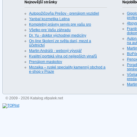
Nejnovější stránky
Nejoblíb
Autopožičovňa Prešov - prenájom vozidiel
Gigolo
profes
Yanbal kozmetika Latina
4boys.
Kompletný právny servis pre vašu sro
Franti
Všetko pre Vašu záhradu
dokona
Dr. Yu - doktor východnej medicíny
Auton
On-line školení ze světa daní, mezd a
na au
účetnictví
Martin
Martin Andráši - webový vývojář
BizFó
Kvalitní portská vína od nejlepších vinařů
Penox
Prenájom maskotov
Porad
Mozaika – ruské speciality kamenný obchod a
správ
e-shop v Praze
Včeli
predaj
Martin
© 2009 - 2026 Katalog.vtipalek.net