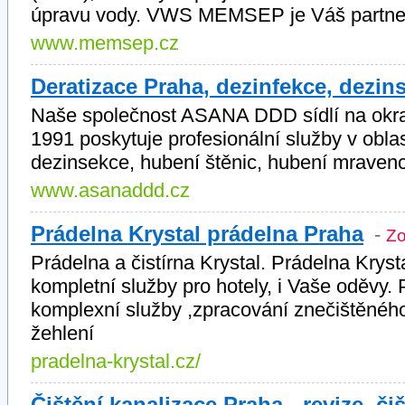
úpravu vody. VWS MEMSEP je Váš partner 
www.memsep.cz
Deratizace Praha, dezinfekce, dezin
Naše společnost ASANA DDD sídlí na okraj
1991 poskytuje profesionální služby v oblas
dezinsekce, hubení štěnic, hubení mraven
www.asanaddd.cz
Prádelna Krystal prádelna Praha
-
Zo
Prádelna a čistírna Krystal. Prádelna Krysta
kompletní služby pro hotely, i Vaše oděvy. 
komplexní služby ,zpracování znečištěného 
žehlení
pradelna-krystal.cz/
Čištění kanalizace Praha - revize, č