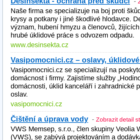
Desinsekta - ochrana před škůdci
-
Naše firma se specializuje na boj proti šků
krysy a potkany i jiné škodlivé hlodavce. 
význam, hubení hmyzu a členovců, žijících
hrubé úklidové práce s odvozem odpadu.
www.desinsekta.cz
Vasipomocnici.cz – oslavy, úklidové
Vasipomocnici.cz se specializují na posky
domácnost i firmy. Zajistíme služby „Hodin
domácnosti, úklid kanceláří i zahradnické
oslav.
vasipomocnici.cz
Čištění a úprava vody
-
Zobrazit detail s
VWS Memsep, s.r.o., člen skupiny Veolia 
(VWS), se zabývá projektováním a dodávkam