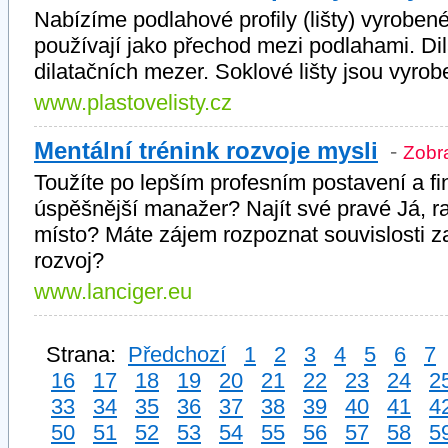
Nabízíme podlahové profily (lišty) vyrobené
používají jako přechod mezi podlahami. Dila
dilatačních mezer. Soklové lišty jsou vyro
www.plastovelisty.cz
Mentální trénink rozvoje mysli
-
Zobra
Toužíte po lepším profesním postavení a 
úspěšnější manažer? Najít své pravé Já, ra
místo? Máte zájem rozpoznat souvislosti za
rozvoj?
www.lanciger.eu
Strana:
Předchozí
1
2
3
4
5
6
7
16
17
18
19
20
21
22
23
24
2
33
34
35
36
37
38
39
40
41
4
50
51
52
53
54
55
56
57
58
5