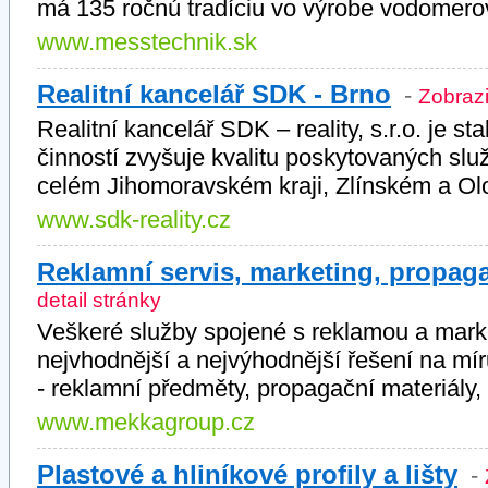
má 135 ročnú tradíciu vo výrobe vodomero
www.messtechnik.sk
Realitní kancelář SDK - Brno
-
Zobrazi
Realitní kancelář SDK – reality, s.r.o. je stab
činností zvyšuje kvalitu poskytovaných slu
celém Jihomoravském kraji, Zlínském a Ol
www.sdk-reality.cz
Reklamní servis, marketing, propag
detail stránky
Veškeré služby spojené s reklamou a mar
nejvhodnější a nejvýhodnější řešení na mír
- reklamní předměty, propagační materiály
www.mekkagroup.cz
Plastové a hliníkové profily a lišty
-