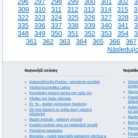
296
297
298
299
300
301
302
3
309
310
311
312
313
314
315
3
322
323
324
325
326
327
328
3
335
336
337
338
339
340
341
3
348
349
350
351
352
353
354
3
361
362
363
364
365
366
367
Následujíc
Nejnovější stránky
Nejoblíb
Autopožičovňa Prešov - prenájom vozidiel
Gigolo
profes
Yanbal kozmetika Latina
4boys.
Kompletný právny servis pre vašu sro
Franti
Všetko pre Vašu záhradu
dokona
Dr. Yu - doktor východnej medicíny
Auton
On-line školení ze světa daní, mezd a
na au
účetnictví
Martin
Martin Andráši - webový vývojář
BizFó
Kvalitní portská vína od nejlepších vinařů
Penox
Prenájom maskotov
Porad
Mozaika – ruské speciality kamenný obchod a