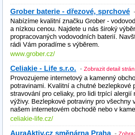
Grober baterie - dřezové, sprchové
Nabízíme kvalitní značku Grober - vodovo
a nízkou cenou. Najdete u nás široký výbě
propracovaných vodovodních baterií. Navš
rádi Vám poradíme s výběrem.
www.grober.cz/
Celiakie - Life s.r.o.
-
Zobrazit detail strá
Provozujeme internetový a kamenný obcho
potravinami. Kvalitní a chutné bezlepkové 
stravování pro celiaky, pro lidi trpící alerg
výživy. Bezlepkové potraviny pro všechny 
našem internetovém obchodě nebo v kame
celiakie-life.cz/
AuraAktiv.cz směnárna Praha
-
Zobraz