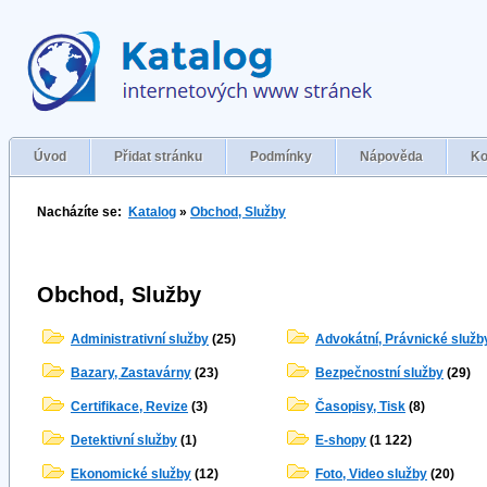
Úvod
Přidat stránku
Podmínky
Nápověda
Ko
Nacházíte se:
Katalog
»
Obchod, Služby
Obchod, Služby
Administrativní služby
(25)
Advokátní, Právnické služb
Bazary, Zastavárny
(23)
Bezpečnostní služby
(29)
Certifikace, Revize
(3)
Časopisy, Tisk
(8)
Detektivní služby
(1)
E-shopy
(1 122)
Ekonomické služby
(12)
Foto, Video služby
(20)