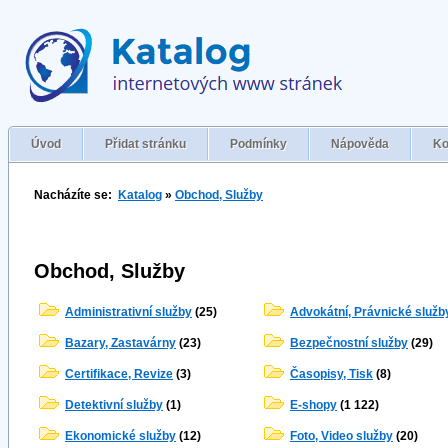
Úvod
Přidat stránku
Podmínky
Nápověda
Ko
Nacházíte se:
Katalog
»
Obchod, Služby
Obchod, Služby
Administrativní služby
(25)
Advokátní, Právnické služb
Bazary, Zastavárny
(23)
Bezpečnostní služby
(29)
Certifikace, Revize
(3)
Časopisy, Tisk
(8)
Detektivní služby
(1)
E-shopy
(1 122)
Ekonomické služby
(12)
Foto, Video služby
(20)