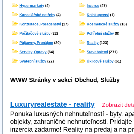
Hypermarkety
(4)
Inzerce
(47)
Kancelářské potřeby
(4)
Knihkupectví
(1)
Konzultace, Poradenství
(17)
Kosmetické služby
(16)
Počítačové služby
(22)
Pohřební služby
(8)
Půjčovny, Pronájem
(20)
Reality
(123)
Servisy, Opravy
(64)
Stavebnictví
(231)
Svatební služby
(22)
Úklidové služby
(61)
WWW Stránky v sekci Obchod, Služby
Luxuryrealestate - reality
-
Zobrazit deta
Ponuka luxusných nehnuteľností - byty, ap
objekty, zahraničné nehnuteľnosti. Pridajte
inzercia zadarmo! Reality na predaj a na p