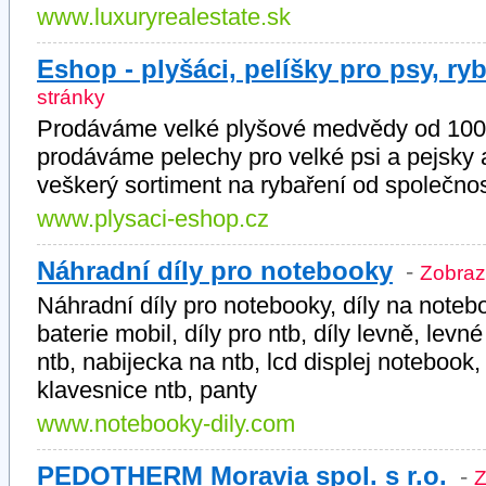
www.luxuryrealestate.sk
Eshop - plyšáci, pelíšky pro psy, ry
stránky
Prodáváme velké plyšové medvědy od 100
prodáváme pelechy pro velké psi a pejsky
veškerý sortiment na rybaření od společnos
www.plysaci-eshop.cz
Náhradní díly pro notebooky
-
Zobrazi
Náhradní díly pro notebooky, díly na noteboo
baterie mobil, díly pro ntb, díly levně, levn
ntb, nabijecka na ntb, lcd displej notebook,
klavesnice ntb, panty
www.notebooky-dily.com
PEDOTHERM Moravia spol. s r.o.
-
Z