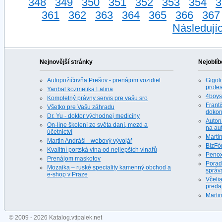
348
349
350
351
352
353
354
3
361
362
363
364
365
366
367
Následujíc
Nejnovější stránky
Nejoblíb
Autopožičovňa Prešov - prenájom vozidiel
Gigolo
profes
Yanbal kozmetika Latina
4boys.
Kompletný právny servis pre vašu sro
Franti
Všetko pre Vašu záhradu
dokona
Dr. Yu - doktor východnej medicíny
Auton
On-line školení ze světa daní, mezd a
na au
účetnictví
Martin
Martin Andráši - webový vývojář
BizFó
Kvalitní portská vína od nejlepších vinařů
Penox
Prenájom maskotov
Porad
Mozaika – ruské speciality kamenný obchod a
správ
e-shop v Praze
Včeli
predaj
Martin
© 2009 - 2026 Katalog.vtipalek.net