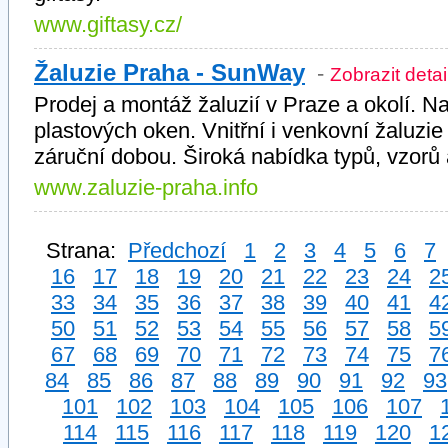
www.giftasy.cz/
Žaluzie Praha - SunWay
-
Zobrazit detai
Prodej a montáž žaluzií v Praze a okolí. Na
plastových oken. Vnitřní i venkovní žaluzi
záruční dobou. Široká nabídka typů, vzorů 
www.zaluzie-praha.info
Strana:
Předchozí
1
2
3
4
5
6
7
16
17
18
19
20
21
22
23
24
2
33
34
35
36
37
38
39
40
41
4
50
51
52
53
54
55
56
57
58
5
67
68
69
70
71
72
73
74
75
7
84
85
86
87
88
89
90
91
92
93
101
102
103
104
105
106
107
114
115
116
117
118
119
120
1