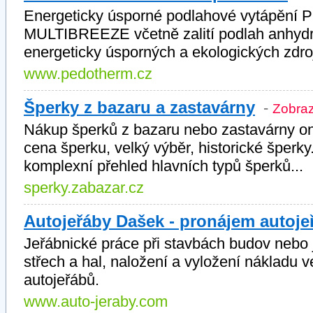
Energeticky úsporné podlahové vytápění
MULTIBREEZE včetně zalití podlah anhydr
energeticky úsporných a ekologických zdroj
www.pedotherm.cz
Šperky z bazaru a zastavárny
-
Zobrazi
Nákup šperků z bazaru nebo zastavárny onl
cena šperku, velký výběr, historické šperky.
komplexní přehled hlavních typů šperků...
sperky.zabazar.cz
Autojeřáby Dašek - pronájem autoje
Jeřábnické práce při stavbách budov nebo 
střech a hal, naložení a vyložení nákladu
autojeřábů.
www.auto-jeraby.com