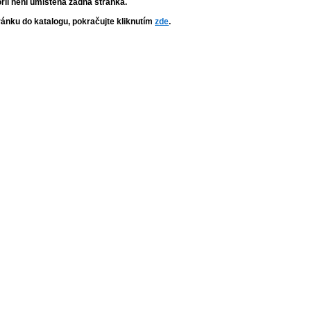
orii není umístěna žádná stránka.
tránku do katalogu, pokračujte kliknutím
zde
.