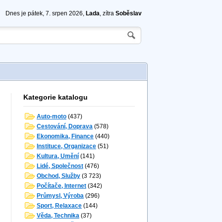
Dnes je pátek, 7. srpen 2026,
Lada
, zítra
Soběslav
Kategorie katalogu
Auto-moto
(437)
Cestování, Doprava
(578)
Ekonomika, Finance
(440)
Instituce, Organizace
(51)
Kultura, Umění
(141)
Lidé, Společnost
(476)
Obchod, Služby
(3 723)
Počítače, Internet
(342)
Průmysl, Výroba
(296)
Sport, Relaxace
(144)
Věda, Technika
(37)