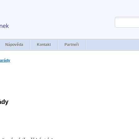
Nápověda
Kontakt
Partneři
parády
ády