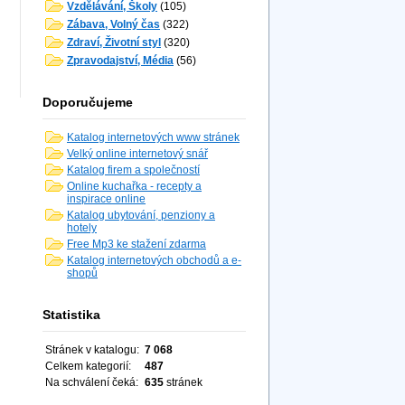
Vzdělávání, Školy
(105)
Zábava, Volný čas
(322)
Zdraví, Životní styl
(320)
Zpravodajství, Média
(56)
Doporučujeme
Katalog internetových www stránek
Velký online internetový snář
Katalog firem a společností
Online kuchařka - recepty a
inspirace online
Katalog ubytování, penziony a
hotely
Free Mp3 ke stažení zdarma
Katalog internetových obchodů a e-
shopů
Statistika
Stránek v katalogu:
7 068
Celkem kategorií:
487
Na schválení čeká:
635
stránek