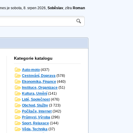
nes je sobota, 8. srpen 2026,
Soběslav
, zítra
Roman
Kategorie katalogu
Auto-moto
(437)
Cestování, Doprava
(578)
Ekonomika, Finance
(440)
Instituce, Organizace
(51)
Kultura, Umění
(141)
Lidé, Společnost
(476)
Obchod, Služby
(3 723)
Počítače, Internet
(342)
Průmysl, Výroba
(296)
Sport, Relaxace
(144)
Věda, Technika
(37)