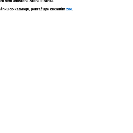
orii není umístěna žádná stránka.
tránku do katalogu, pokračujte kliknutím
zde
.