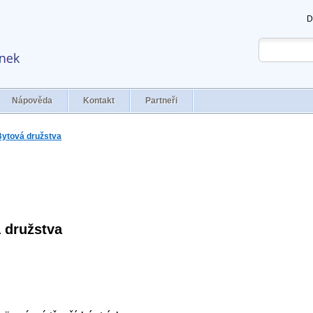
D
Nápověda
Kontakt
Partneři
Bytová družstva
 družstva