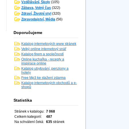
Vzdělávání, Školy
(105)
Zábava, Volný čas
(322)
Zdraví, Životní styl
(320)
Zpravodajství, Média
(56)
Doporučujeme
Katalog internetových www stránek
Velký online internetový snář
Katalog firem a společností
Online kuchařka - recepty a
inspirace online
Katalog ubytování, penziony a
hotely
Free Mp3 ke stažení zdarma
Katalog internetových obchodů a e-
shopů
Statistika
Stránek v katalogu:
7 068
Celkem kategorií:
487
Na schválení čeká:
635
stránek